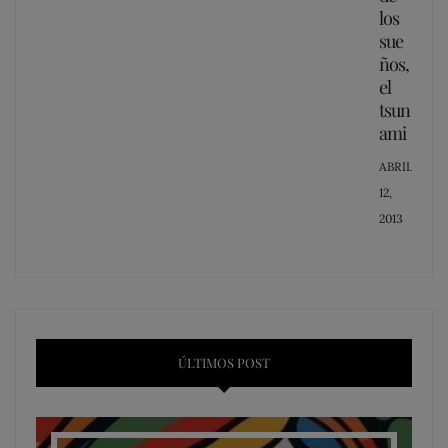
los
sue
ños,
el
tsun
ami
POSTED
ABRIL
ON
12,
2013
ÚLTIMOS POST