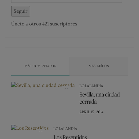
Seguir
Únete a otros 421 suscriptores
MÁS COMENTADOS
MÁS LEÍDOS
LOLALANDIA
20
Sevilla, una ciudad
cerrada
POSTED
ABRIL 15, 2014
ON
LOLALANDIA
15
Los Resentidos