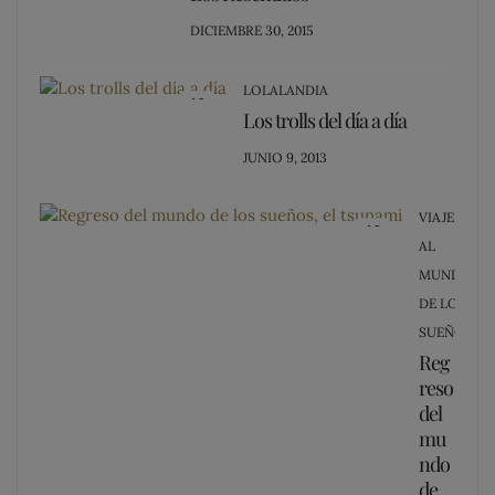
POSTED
DICIEMBRE 30, 2015
ON
LOLALANDIA
13
Los trolls del día a día
POSTED
JUNIO 9, 2013
ON
VIAJE
12
AL
MUNDO
DE LOS
SUEÑOS
Reg
reso
del
mu
ndo
de