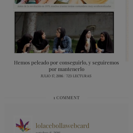
Hemos peleado por conseguirlo, y seguiremos
por mantenerlo
POSTED
JULIO 17, 2016
723 LECTURAS
ON
1 COMMENT
lolacebollawebcard
octubre 6, 2016