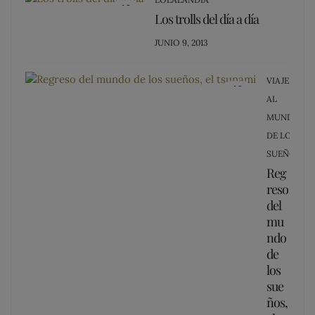
13
Los trolls del día a día
POSTED
JUNIO 9, 2013
ON
VIAJE
12
AL
MUNDO
DE LOS
SUEÑOS
Reg
reso
del
mu
ndo
de
los
sue
ños,