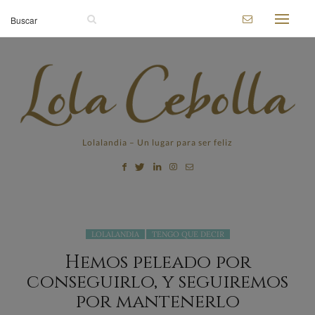
Lolalandia – Un lugar para ser feliz
LOLALANDIA
TENGO QUE DECIR
Hemos peleado por
conseguirlo, y seguiremos
por mantenerlo