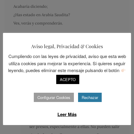
Acabaría diciendo;
¿Has estado en Arabia Saudita?
Ves, verás y comprenderás.
Aviso legal, Privacidad & Cookies
Cumpliendo con las leyes de privacidad, aviso que esta web
utiliza cookies para mejorar la experiencia. Si quieres seguir
lolacebolla
leyendo, puedes eliminar este mensaje pulsando el botón
julio 17, 2016
ACEPTO
Así es Javier, no he estado en aquel país pero si
conozco matrimonios de arquitectos que han
Configurar Cookies
Rechazar
estado allí trabajando. Viven encerrados en unas
urbanizaciones especiales para extranjeros, les
Leer Más
entregan un manual de comportamiento para no
ser presos, especialmente a ellas. No pueden salir