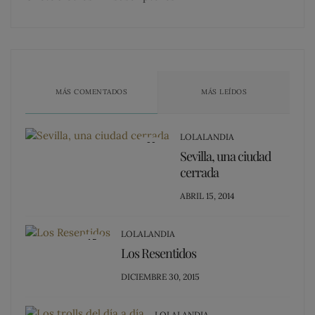
MÁS COMENTADOS
MÁS LEÍDOS
LOLALANDIA
20
Sevilla, una ciudad
cerrada
POSTED
ABRIL 15, 2014
ON
LOLALANDIA
15
Los Resentidos
POSTED
DICIEMBRE 30, 2015
ON
LOLALANDIA