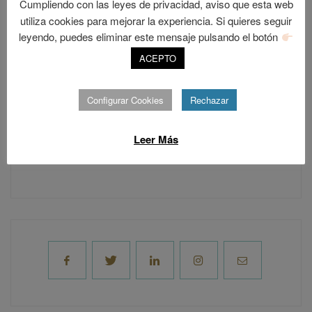
hay ocasiones en que el miedo es
Cumpliendo con las leyes de privacidad, aviso que esta web
utiliza cookies para mejorar la experiencia. Si quieres seguir
legítimo.
leyendo, puedes eliminar este mensaje pulsando el botón
ACEPTO
Configurar Cookies
Rechazar
Leer Más