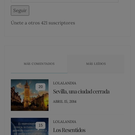
Seguir
Únete a otros 421 suscriptores
MÁS COMENTADOS
MÁS LEÍDOS
LOLALANDIA
20
Sevilla, una ciudad cerrada
POSTED
ABRIL 15, 2014
ON
LOLALANDIA
15
Los Resentidos