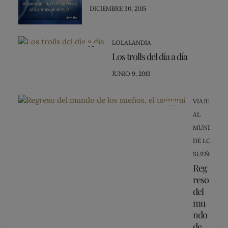
POSTED
DICIEMBRE 30, 2015
ON
LOLALANDIA
13
Los trolls del día a día
POSTED
JUNIO 9, 2013
ON
VIAJE
12
AL
MUNDO
DE LOS
SUEÑOS
Reg
reso
del
mu
ndo
de