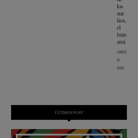
los
sue
ños,
el
tsun
ami
POSTED
ABRIL
ON
12,
2013
ÚLTIMOS POST