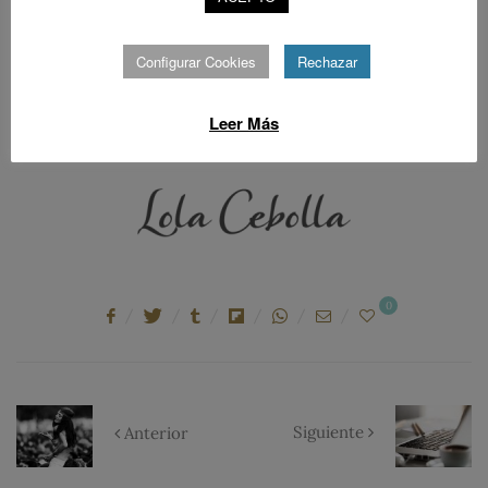
directivos analógicos y nadie de la opinión pública se
plantea qué pintamos la generación intermedia en todo
Configurar Cookies
Rechazar
esto. Pues mucho, tenemos experiencias, conocemos lo
viejo y lo nuevo y lo repito en nombre de todos, sin cambio
Leer Más
habrá fracaso.
0
Siguiente
Anterior