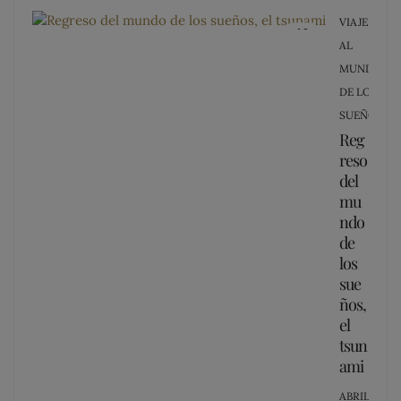
VIAJE
12
AL
MUNDO
DE LOS
SUEÑOS
Reg
reso
del
mu
ndo
de
los
sue
ños,
el
tsun
ami
POSTED
ABRIL