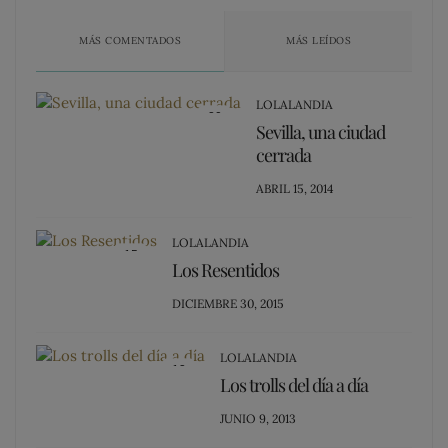
MÁS COMENTADOS
MÁS LEÍDOS
LOLALANDIA
20
Sevilla, una ciudad
cerrada
POSTED
ABRIL 15, 2014
ON
LOLALANDIA
15
Los Resentidos
POSTED
DICIEMBRE 30, 2015
ON
LOLALANDIA
13
Los trolls del día a día
POSTED
JUNIO 9, 2013
ON