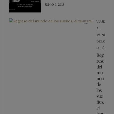
POSTED
JUNIO 9, 2013
ON
VIAJE
12
AL
MUNDO
DE LOS
SUEÑOS
Reg
reso
del
mu
ndo
de
los
sue
ños,
el
tsun