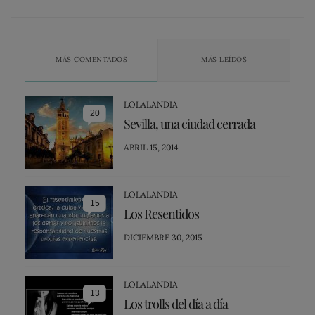
MÁS COMENTADOS
MÁS LEÍDOS
LOLALANDIA
20
Sevilla, una ciudad cerrada
POSTED
ABRIL 15, 2014
ON
LOLALANDIA
15
Los Resentidos
POSTED
DICIEMBRE 30, 2015
ON
LOLALANDIA
13
Los trolls del día a día