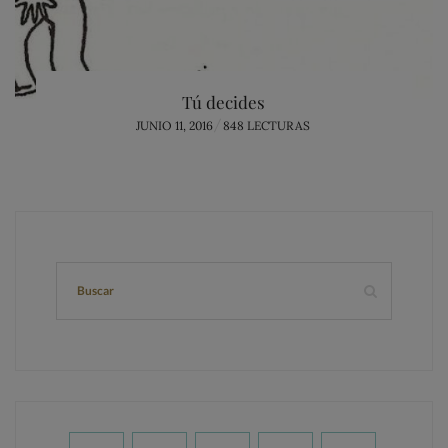
Tú decides
POSTED
JUNIO 11, 2016
848 LECTURAS
ON