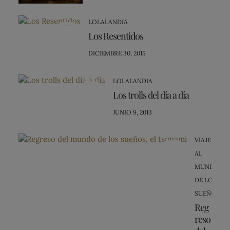
ON
LOLALANDIA
15
Los Resentidos
POSTED
DICIEMBRE 30, 2015
ON
LOLALANDIA
13
Los trolls del día a día
POSTED
JUNIO 9, 2013
ON
VIAJE
12
AL
MUNDO
DE LOS
SUEÑOS
Reg
reso