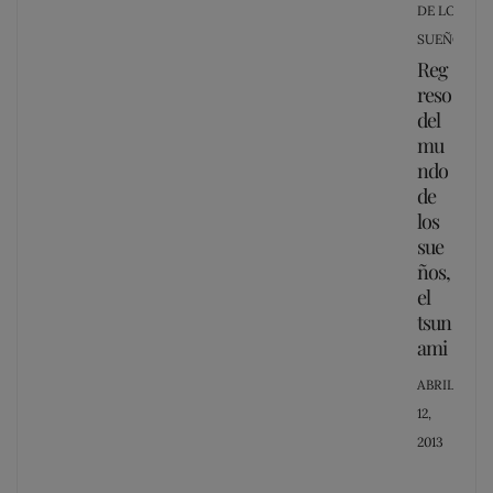
DE LOS
SUEÑOS
Reg
reso
del
mu
ndo
de
los
sue
ños,
el
tsun
ami
POSTED
ABRIL
ON
12,
2013