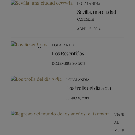
LOLALANDIA
20
Sevilla, una ciudad
cerrada
POSTED
ABRIL 15, 2014
ON
LOLALANDIA
15
Los Resentidos
POSTED
DICIEMBRE 30, 2015
ON
LOLALANDIA
13
Los trolls del día a día
POSTED
JUNIO 9, 2013
ON
VIAJE
12
AL
MUNDO