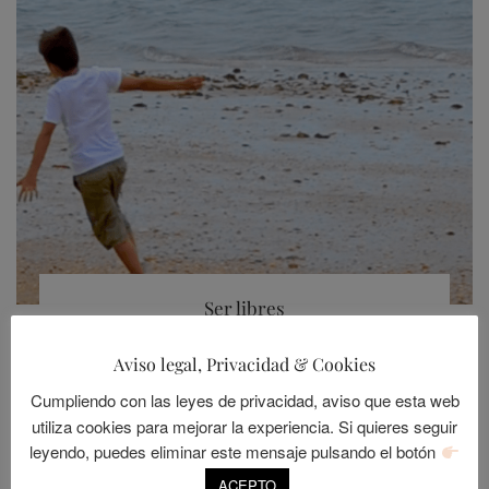
Ser libres
POSTED
JULIO 26, 2015
1.2K LECTURAS
Aviso legal, Privacidad & Cookies
ON
Cumpliendo con las leyes de privacidad, aviso que esta web
utiliza cookies para mejorar la experiencia. Si quieres seguir
9 COMMENTS
leyendo, puedes eliminar este mensaje pulsando el botón
ACEPTO