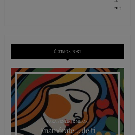
12,
2013
ÚLTIMOS POST
PARA SENTIRSE MEJOR
Enamórate… de ti