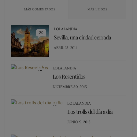
MÁS COMENTADOS
MÁS LEÍDOS
LOLALANDIA
20
Sevilla, una ciudad cerrada
POSTED
ABRIL 15, 2014
ON
LOLALANDIA
15
Los Resentidos
POSTED
DICIEMBRE 30, 2015
ON
LOLALANDIA
13
Los trolls del día a día
POSTED
JUNIO 9, 2013
ON