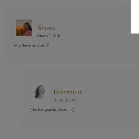
Álvaro
febrero 3, 2016
Muy buen artículo 😉
lolacebolla
febrero 3, 2016
Muchas gracias Alvaro ;-))