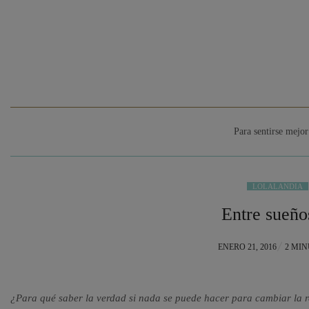
Para sentirse mejor
LOLALANDIA
Entre sueños
POSTED
ENERO 21, 2016
2 MI
ON
¿Para qué saber la verdad si nada se puede hacer para cambiar la re