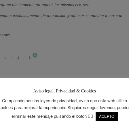
upone básicamente no repetir los mismos errores.
ependen exclusivamente de uno mismo y además se pueden tocar con
0
Siguiente
Aviso legal, Privacidad & Cookies
LA REVOLUCIÓN DEL 68, “HAZ EL AMOR Y NO
Cumpliendo con las leyes de privacidad, aviso que esta web utiliza
LA GUERRA”
cookies para mejorar la experiencia. Si quieres seguir leyendo, puede
DE GUSTARTE
eliminar este mensaje pulsando el botón 👉🏻
ACEPTO
MENTS