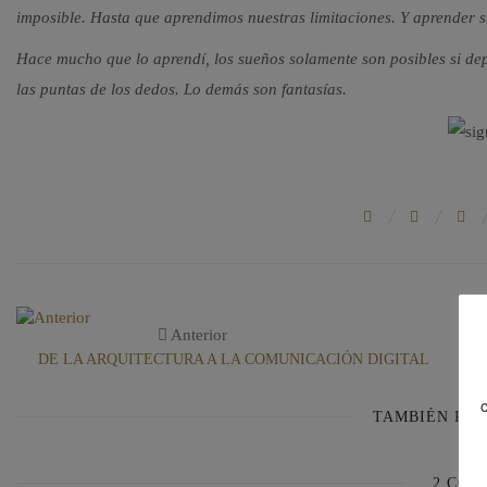
imposible. Hasta que aprendimos nuestras limitaciones. Y aprender s
Hace mucho que lo aprendí, los sueños solamente son posibles si d
las puntas de los dedos. Lo demás son fantasías.
Anterior
DE LA ARQUITECTURA A LA COMUNICACIÓN DIGITAL
TAMBIÉN PUE
2 COM