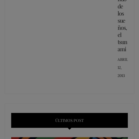
de
los
sue
ños,
el
tsun
ami
POSTED
ABRIL
ON
12,
2013
ÚLTIMOS POST