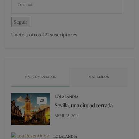
Seguir
Únete a otros 421 suscriptores
MÁS COMENTADOS
MÁS LEÍDOS
LOLALANDIA
20
Sevilla, una ciudad cerrada
POSTED
ABRIL 15, 2014
ON
LOLALANDIA