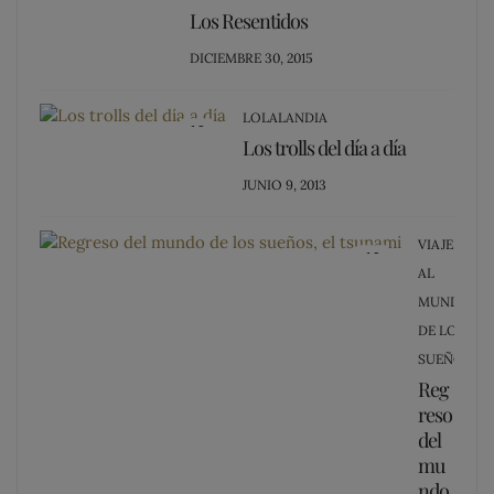
15
Los Resentidos
POSTED
DICIEMBRE 30, 2015
ON
LOLALANDIA
13
Los trolls del día a día
POSTED
JUNIO 9, 2013
ON
VIAJE
12
AL
MUNDO
DE LOS
SUEÑOS
Reg
reso
del
mu
ndo