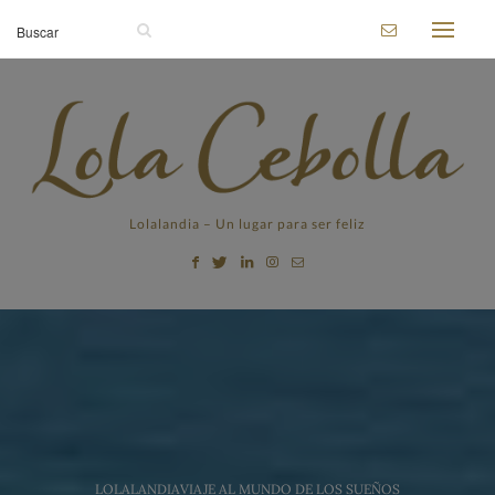
Lolalandia – Un lugar para ser feliz
LOLALANDIA
VIAJE AL MUNDO DE LOS SUEÑOS