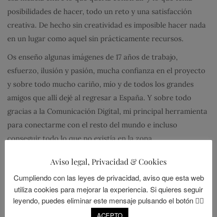
posibilidades de hacer, todo un reto y una satisfacción
creativa. De hecho sin creatividad es imposible hacer nada
en un lugar como aquel sin prácticamente recursos.
Os enseño algunas imágenes de 17 años de trabajo,
esfuerzo, ilusión y pasión, mucha confianza en el proyecto
y sobre todo mucho cariño, mío y de todos los grandes
amigos que allí dejé al regresar a España. Y sobre todo
gracias a la Comunicación Digital, mi principal herramienta
para conectarme con el resto del mundo e incluso
conseguir todo lo que no existía en la zona.
Aviso legal, Privacidad & Cookies
Cumpliendo con las leyes de privacidad, aviso que esta web
utiliza cookies para mejorar la experiencia. Si quieres seguir
leyendo, puedes eliminar este mensaje pulsando el botón 👉🏻
ACEPTO