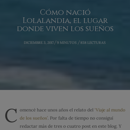
Cómo nació
Lolalandia, el lugar
donde viven los sueños
POSTED
DICIEMBRE 3, 2017
9 MINUTOS
858 LECTURAS
ON
C
omencé hace unos años el relato del
‘Viaje al mundo
de los sueños’
. Por falta de tiempo no consiguí
redactar más de tres o cuatro post en este blog. Y