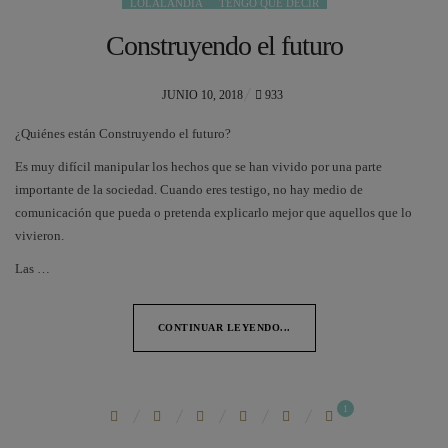
LOLALANDIA
TENGO QUE DECIR
Construyendo el futuro
POSTED
JUNIO 10, 2018
933
ON
¿Quiénes están Construyendo el futuro?
Es muy difícil manipular los hechos que se han vivido por una parte
importante de la sociedad. Cuando eres testigo, no hay medio de
comunicación que pueda o pretenda explicarlo mejor que aquellos que lo
vivieron.
Las …
CONTINUAR LEYENDO...
1