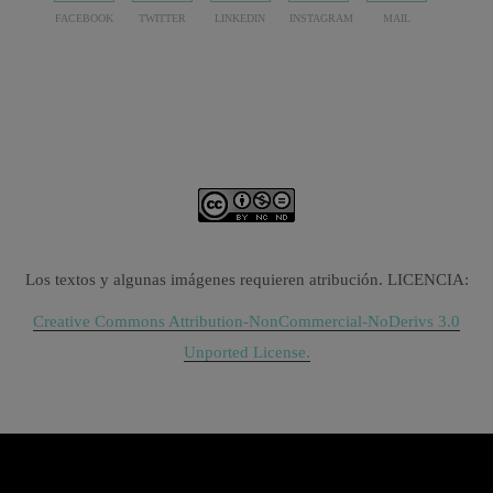
FACEBOOK
TWITTER
LINKEDIN
INSTAGRAM
MAIL
Los textos y algunas imágenes requieren atribución. LICENCIA:
Creative Commons Attribution-NonCommercial-NoDerivs 3.0
Unported License.