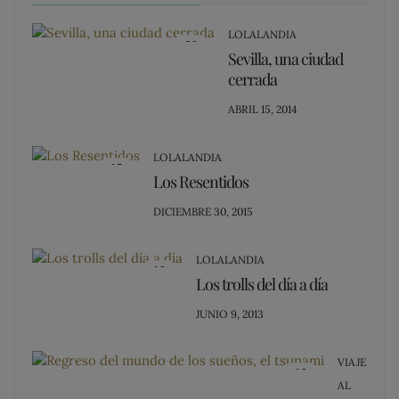
LOLALANDIA
20
Sevilla, una ciudad
cerrada
POSTED
ABRIL 15, 2014
ON
LOLALANDIA
15
Los Resentidos
POSTED
DICIEMBRE 30, 2015
ON
LOLALANDIA
13
Los trolls del día a día
POSTED
JUNIO 9, 2013
ON
VIAJE
12
AL