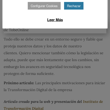
Configurar Cookies
Rechazar
que deben adaptarse centrados en las personas que se ven
implicadas dentro o fuera de la empresa u organización:
Leer Más
Todo ello se debe crear en un entorno seguro y fiable que
proteja nuestros datos y los datos de nuestro
clientes. Quiero mencionar también cómo la legislación se
adapta, puede que más lentamente que los cambios, sin
embargo los avances en seguridad tecnológica nos
protegen de forma suficiente.
Próximo artículo:
Las principales motivaciones para iniciar
la Transformación Digital de la empresa
Artículo creado para la web y presentación del
Instituto de
Transformación Digital