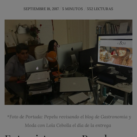
POSTED
SEPTIEMBRE 18, 2017
5 MINUTOS
552 LECTURAS
ON
*Foto de Portada: Pepelu revisando el blog de Gastronomía y
Moda con Lola Cebolla el día de la entrega