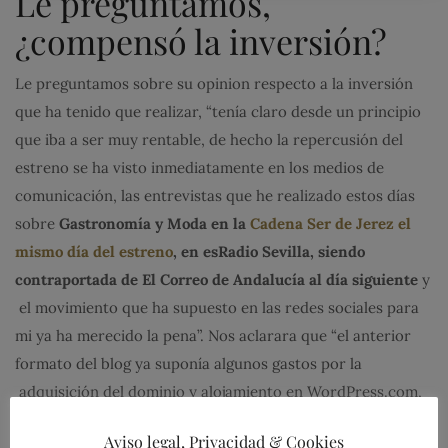
Le preguntamos,
¿compensó la inversión?
Le preguntamos sobre su opinion respecto a la inversión
que ha tenido que realizar, “tenía claro desde un principio
que iba a ser muy rentable, de hecho la repercusión del
estreno se ha visto inmediatamente en los medios de
comunicación, las entrevistas que he realizado estos días
sobre
Gastronomía y Moda en la
Cadena Ser de Jerez el
mismo día del estreno
, en esRadio Sevilla, siendo
contraportada de El Correo de Andalucía al día siguiente
y
el movimiento que ha supuesto en las redes sociales para
mi ya ha merecido la pena”. Nos aclarara que “el anterior
formato del blog ya suponía algunos gastos por la
adquisición del dominio y alojamiento en WordPress.com,
además de otros pagos para eliminar la publicidad aleatoria
Aviso legal, Privacidad & Cookies
e incontrolada que WordPress te añade”.