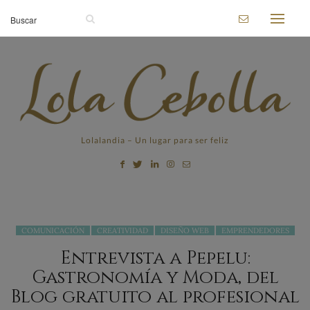
Lolalandia – Un lugar para ser feliz
COMUNICACIÓN
CREATIVIDAD
DISEÑO WEB
EMPRENDEDORES
Entrevista a Pepelu:
Gastronomía y Moda, del
Blog gratuito al profesional