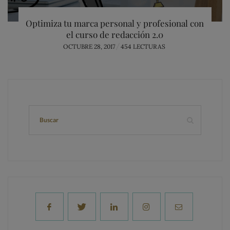
Optimiza tu marca personal y profesional con
el curso de redacción 2.0
POSTED
OCTUBRE 28, 2017
454 LECTURAS
ON