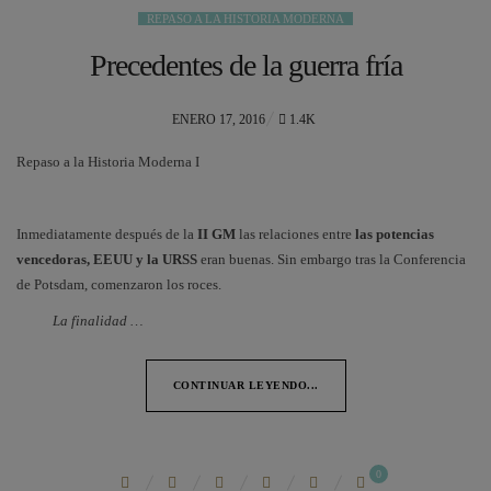
REPASO A LA HISTORIA MODERNA
Precedentes de la guerra fría
POSTED
ENERO 17, 2016
1.4K
ON
Repaso a la Historia Moderna I
Inmediatamente después de la
II GM
las relaciones entre
las potencias
vencedoras, EEUU y la URSS
eran buenas. Sin embargo tras la Conferencia
de Potsdam, comenzaron los roces.
La finalidad …
CONTINUAR LEYENDO...
0