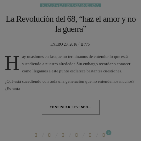
REPASO A LA HISTORIA MODERNA
La Revolución del 68, “haz el amor y no
la guerra”
POSTED
ENERO 23, 2016
775
ON
H
ay ocasiones en las que no terminamos de entender lo que está
sucediendo a nuestro alrededor. Sin embargo recordar o conocer
como llegamos a este punto esclarece bastantes cuestiones.
¿Qué está sucediendo con toda una generación que no entendemos muchos?
¿Es tanta …
CONTINUAR LEYENDO...
0