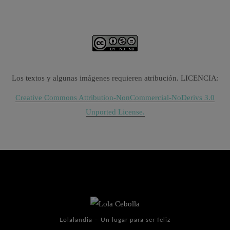
Los textos y algunas imágenes requieren atribución. LICENCIA:
Creative Commons Attribution-NonCommercial-NoDerivs 3.0
Unported License.
Lolalandia – Un lugar para ser feliz