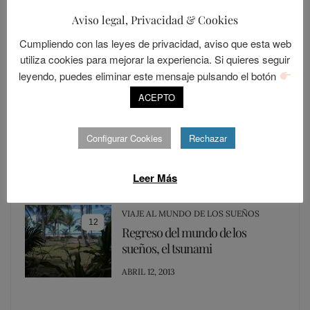
ON
Aviso legal, Privacidad & Cookies
LOLALANDIA
Cumpliendo con las leyes de privacidad, aviso que esta web
15
Los Resentidos
utiliza cookies para mejorar la experiencia. Si quieres seguir
leyendo, puedes eliminar este mensaje pulsando el botón
POSTED
DICIEMBRE 30, 2015
ACEPTO
ON
LOLALANDIA
13
Configurar Cookies
Rechazar
Los trolls del día a día
POSTED
JUNIO 9, 2013
Leer Más
ON
VIAJE AL MUNDO DE LOS SUEÑOS
12
Regreso del mundo de los
sueños, el tsunami
POSTED
ABRIL 12, 2013
ON