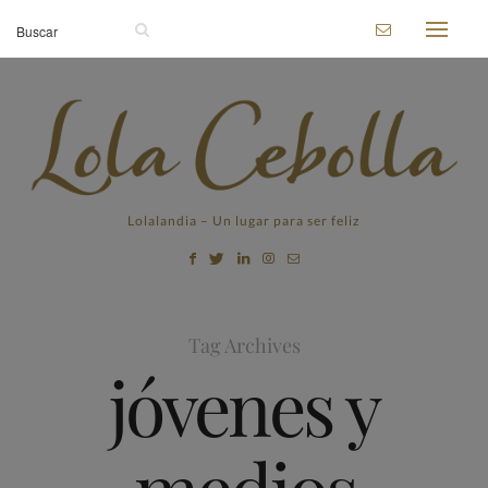
Lolalandia – Un lugar para ser feliz
Tag Archives
jóvenes y
medios