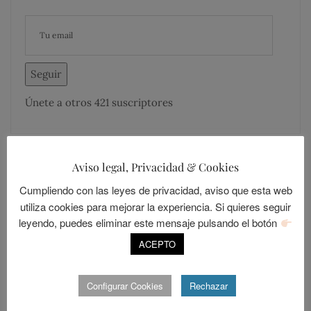
Seguir
Únete a otros 421 suscriptores
Aviso legal, Privacidad & Cookies
Cumpliendo con las leyes de privacidad, aviso que esta web
MÁS COMENTADOS
MÁS LEÍDOS
utiliza cookies para mejorar la experiencia. Si quieres seguir
leyendo, puedes eliminar este mensaje pulsando el botón
LOLALANDIA
ACEPTO
20
Sevilla, una ciudad cerrada
POSTED
ABRIL 15, 2014
Configurar Cookies
Rechazar
ON