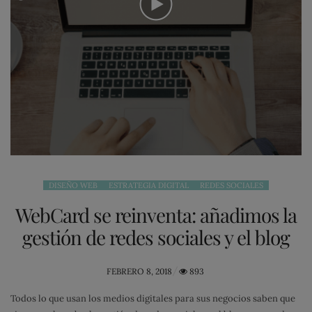
DISEÑO WEB
ESTRATEGIA DIGITAL
REDES SOCIALES
WebCard se reinventa: añadimos la
gestión de redes sociales y el blog
POSTED
FEBRERO 8, 2018
893
ON
Todos lo que usan los medios digitales para sus negocios saben que