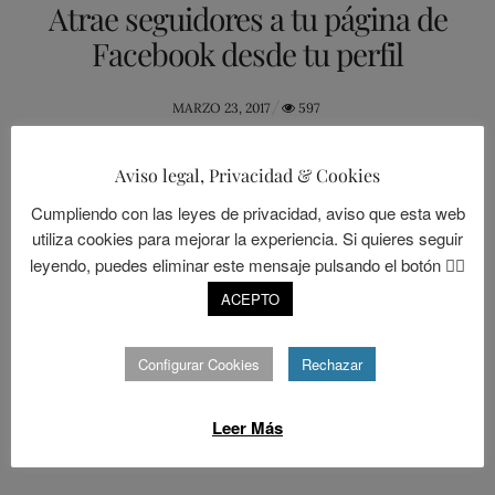
Atrae seguidores a tu página de
Facebook desde tu perfil
POSTED
MARZO 23, 2017
597
ON
Facebook fue creado para las relaciones personales. Es decir, no fue
Aviso legal, Privacidad & Cookies
creado en principio con el objetivo de ser una herramienta
comercial para empresas o marcas, sino con un enfoque de fomento
Cumpliendo con las leyes de privacidad, aviso que esta web
de las relaciones personales. Facebook no es un medio como los
utiliza cookies para mejorar la experiencia. Si quieres seguir
demás: aquí manda …
leyendo, puedes eliminar este mensaje pulsando el botón 👉🏻
ACEPTO
CONTINUAR LEYENDO...
Configurar Cookies
Rechazar
0
Leer Más