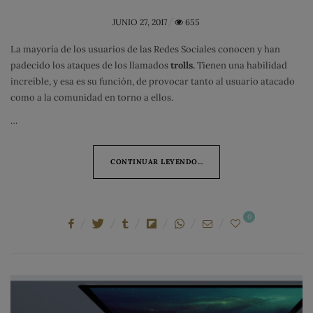
POSTED
JUNIO 27, 2017
655
ON
La mayoría de los usuarios de las Redes Sociales conocen y han
padecido los ataques de los llamados
trolls.
Tienen una habilidad
increíble, y esa es su función, de provocar tanto al usuario atacado
como a la comunidad en torno a ellos.
…
CONTINUAR LEYENDO...
0