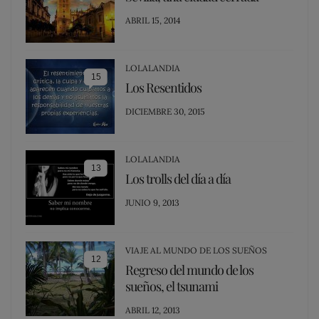
POSTED
ABRIL 15, 2014
ON
LOLALANDIA
15
Los Resentidos
POSTED
DICIEMBRE 30, 2015
ON
LOLALANDIA
13
Los trolls del día a día
POSTED
JUNIO 9, 2013
ON
VIAJE AL MUNDO DE LOS SUEÑOS
12
Regreso del mundo de los
sueños, el tsunami
POSTED
ABRIL 12, 2013