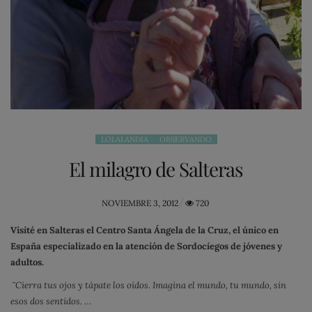
LOLALANDIA
OBSERVANDO
El milagro de Salteras
POSTED
NOVIEMBRE 3, 2012
720
ON
Visité en Salteras el Centro Santa Ángela de la Cruz, el único en
España especializado en la atención de Sordociegos de jóvenes y
adultos.
˝
Cierra tus ojos y tápate los oídos. Imagina el mundo, tu mundo, sin
esos dos sentidos. …