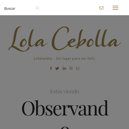
Lolalandia – Un lugar para ser feliz
Estás viendo
Observand
o