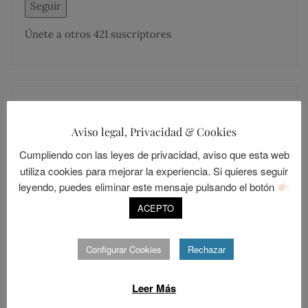
Seguir
Únete a otros 421 suscriptores
MÁS COMENTADOS
MÁS LEÍDOS
Aviso legal, Privacidad & Cookies
Cumpliendo con las leyes de privacidad, aviso que esta web
utiliza cookies para mejorar la experiencia. Si quieres seguir
LOLALANDIA
20
leyendo, puedes eliminar este mensaje pulsando el botón
Sevilla, una ciudad cerrada
ACEPTO
POSTED
ABRIL 15, 2014
ON
Configurar Cookies
Rechazar
LOLALANDIA
15
Los Resentidos
Leer Más
POSTED
DICIEMBRE 30, 2015