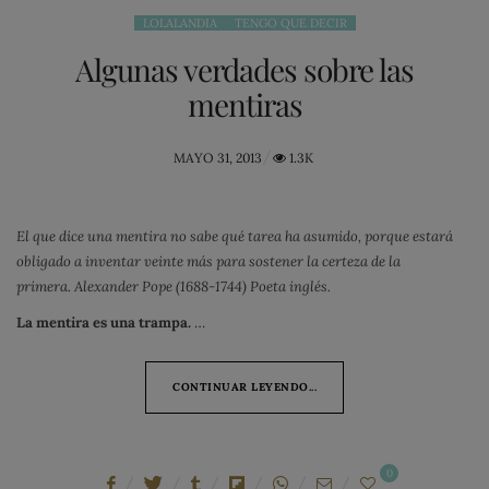
LOLALANDIA
TENGO QUE DECIR
Algunas verdades sobre las
mentiras
POSTED
MAYO 31, 2013
1.3K
ON
El que dice una mentira no sabe qué tarea ha asumido, porque estará
obligado a inventar veinte más para sostener la certeza de la
primera.
Alexander Pope (1688-1744) Poeta inglés.
La mentira es una trampa.
…
CONTINUAR LEYENDO...
0