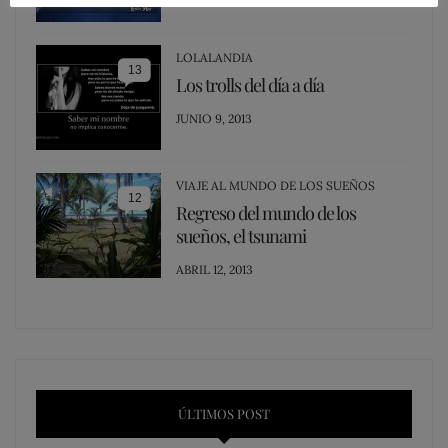
ON
LOLALANDIA
13
Los trolls del día a día
POSTED
JUNIO 9, 2013
ON
VIAJE AL MUNDO DE LOS SUEÑOS
12
Regreso del mundo de los
sueños, el tsunami
POSTED
ABRIL 12, 2013
ON
ÚLTIMOS POST