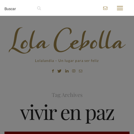
Lolalandia – Un lugar para ser feliz
Tag Archives
vivir en paz