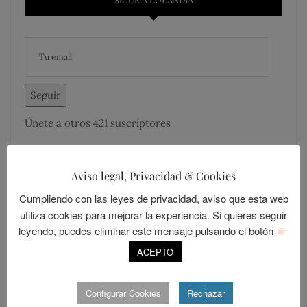
Seguir
Únete a otros 421 suscriptores
Aviso legal, Privacidad & Cookies
Cumpliendo con las leyes de privacidad, aviso que esta web
utiliza cookies para mejorar la experiencia. Si quieres seguir
MÁS COMENTADOS
MÁS LEÍDOS
leyendo, puedes eliminar este mensaje pulsando el botón
ACEPTO
LOLALANDIA
20
Sevilla, una ciudad cerrada
Configurar Cookies
Rechazar
POSTED
ABRIL 15, 2014