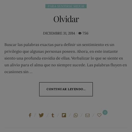
PARA SENTIRSE MEJOR
Olvidar
POSTED
DICIEMBRE 31, 2014
756
ON
Buscar las palabras exactas para definir un sentimiento es un
privilegio que algunas personas poseen. Ahora, en este instante
siento una profunda envidia de ellas. Verbalizar lo que se siente es
un alivio para el alma que no siempre sucede. Las palabras fluyen en
ocasiones sin …
CONTINUAR LEYENDO...
0