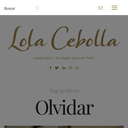
Lolalandia – Un lugar para ser feliz
Tag Archives
Olvidar