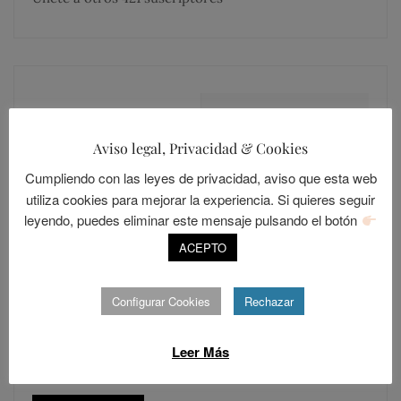
MÁS COMENTADOS
MÁS LEÍDOS
Aviso legal, Privacidad & Cookies
Cumpliendo con las leyes de privacidad, aviso que esta web
LOLALANDIA
20
utiliza cookies para mejorar la experiencia. Si quieres seguir
Sevilla, una ciudad cerrada
leyendo, puedes eliminar este mensaje pulsando el botón
POSTED
ABRIL 15, 2014
ACEPTO
ON
LOLALANDIA
Configurar Cookies
Rechazar
15
Los Resentidos
POSTED
DICIEMBRE 30, 2015
Leer Más
ON