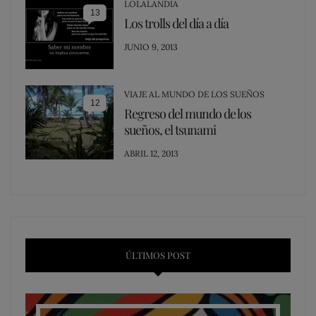
LOLALANDIA
13
Los trolls del día a día
POSTED
JUNIO 9, 2013
ON
VIAJE AL MUNDO DE LOS SUEÑOS
12
Regreso del mundo de los
sueños, el tsunami
POSTED
ABRIL 12, 2013
ON
ÚLTIMOS POST