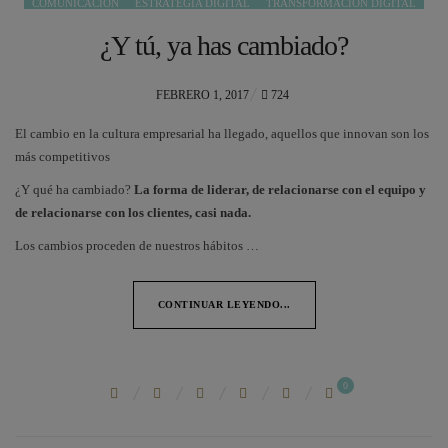
COMUNICACIÓN
ESTRATEGIA DIGITAL
TRANSFORMACIÓN DIGITAL
¿Y tú, ya has cambiado?
POSTED
FEBRERO 1, 2017
724
ON
El cambio en la cultura empresarial ha llegado, aquellos que innovan son los
más competitivos
¿Y qué ha cambiado?
La forma de liderar, de relacionarse con el equipo y
de relacionarse con los clientes, casi nada.
Los cambios proceden de nuestros hábitos …
CONTINUAR LEYENDO...
0