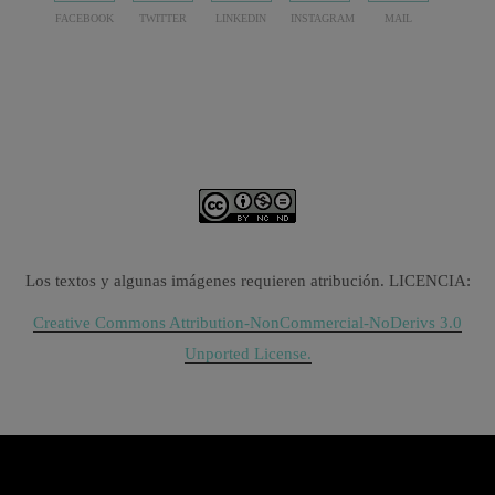
FACEBOOK
TWITTER
LINKEDIN
INSTAGRAM
MAIL
Los textos y algunas imágenes requieren atribución. LICENCIA:
Creative Commons Attribution-NonCommercial-NoDerivs 3.0
Unported License.