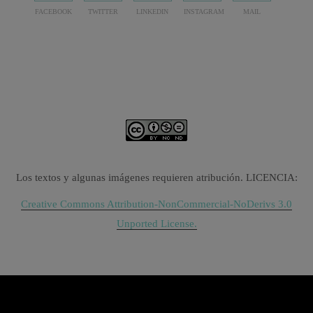
FACEBOOK
TWITTER
LINKEDIN
INSTAGRAM
MAIL
Los textos y algunas imágenes requieren atribución. LICENCIA:
Creative Commons Attribution-NonCommercial-NoDerivs 3.0
Unported License.