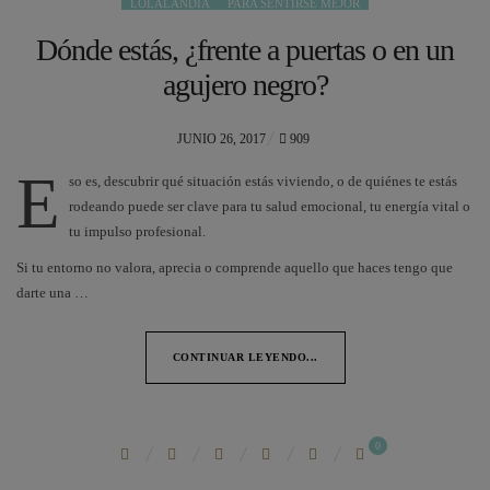
LOLALANDIA
PARA SENTIRSE MEJOR
Dónde estás, ¿frente a puertas o en un
agujero negro?
POSTED
JUNIO 26, 2017
909
ON
E
so es, descubrir qué situación estás viviendo, o de quiénes te estás
rodeando puede ser clave para tu salud emocional, tu energía vital o
tu impulso profesional.
Si tu entorno no valora, aprecia o comprende aquello que haces tengo que
darte una …
CONTINUAR LEYENDO...
0