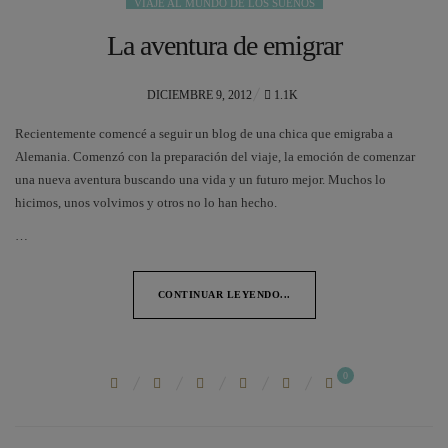
VIAJE AL MUNDO DE LOS SUEÑOS
La aventura de emigrar
POSTED
DICIEMBRE 9, 2012
1.1K
ON
Recientemente comencé a seguir un blog de una chica que emigraba a
Alemania. Comenzó con la preparación del viaje, la emoción de comenzar
una nueva aventura buscando una vida y un futuro mejor. Muchos lo
hicimos, unos volvimos y otros no lo han hecho.
…
CONTINUAR LEYENDO...
0