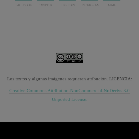
FACEBOOK
TWITTER
LINKEDIN
INSTAGRAM
MAIL
Los textos y algunas imágenes requieren atribución. LICENCIA:
Creative Commons Attribution-NonCommercial-NoDerivs 3.0
Unported License.