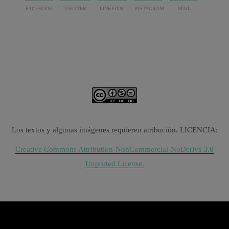
FACEBOOK
TWITTER
LINKEDIN
INSTAGRAM
MAIL
Los textos y algunas imágenes requieren atribución. LICENCIA:
Creative Commons Attribution-NonCommercial-NoDerivs 3.0
Unported License.