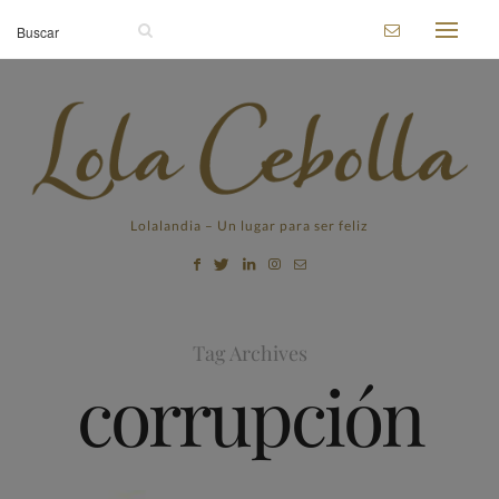
Lolalandia – Un lugar para ser feliz
Tag Archives
corrupción