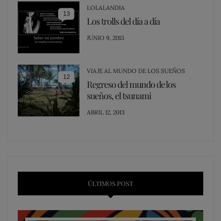
LOLALANDIA
13
Los trolls del día a día
POSTED
JUNIO 9, 2013
ON
VIAJE AL MUNDO DE LOS SUEÑOS
12
Regreso del mundo de los
sueños, el tsunami
POSTED
ABRIL 12, 2013
ON
ÚLTIMOS POST