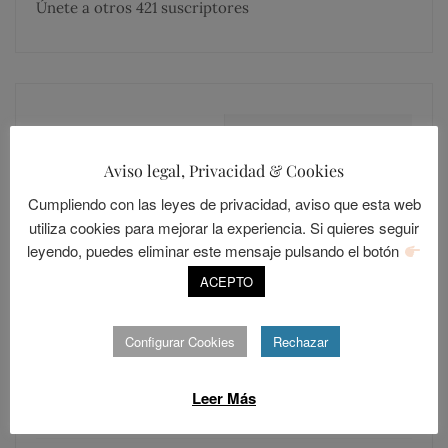
Únete a otros 421 suscriptores
MÁS COMENTADOS
MÁS LEÍDOS
Aviso legal, Privacidad & Cookies
Cumpliendo con las leyes de privacidad, aviso que esta web
LOLALANDIA
20
utiliza cookies para mejorar la experiencia. Si quieres seguir
Sevilla, una ciudad cerrada
leyendo, puedes eliminar este mensaje pulsando el botón
POSTED
ABRIL 15, 2014
ACEPTO
ON
LOLALANDIA
Configurar Cookies
Rechazar
15
Los Resentidos
Leer Más
POSTED
DICIEMBRE 30, 2015
ON