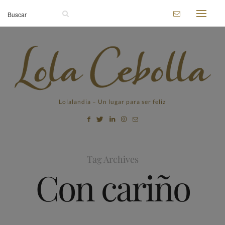
Lolalandia – Un lugar para ser feliz
Tag Archives
Con cariño