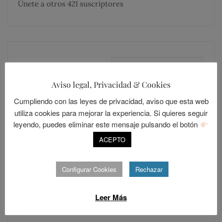
Únete a otros 421 suscriptores
MÁS COMENTADOS
MÁS LEÍDOS
Aviso legal, Privacidad & Cookies
Cumpliendo con las leyes de privacidad, aviso que esta web
LOLALANDIA
20
utiliza cookies para mejorar la experiencia. Si quieres seguir
Sevilla, una ciudad cerrada
leyendo, puedes eliminar este mensaje pulsando el botón
POSTED
ABRIL 15, 2014
ACEPTO
ON
LOLALANDIA
Configurar Cookies
Rechazar
15
Los Resentidos
Leer Más
POSTED
DICIEMBRE 30, 2015
ON