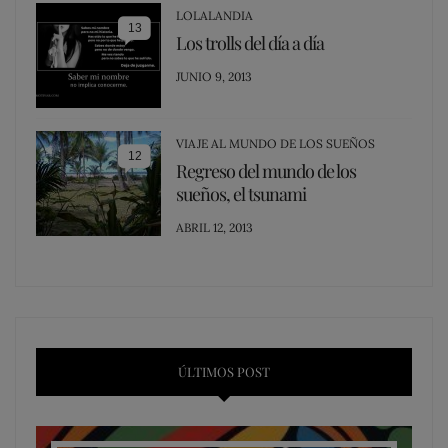
LOLALANDIA
13
Los trolls del día a día
POSTED
JUNIO 9, 2013
ON
VIAJE AL MUNDO DE LOS SUEÑOS
12
Regreso del mundo de los
sueños, el tsunami
POSTED
ABRIL 12, 2013
ON
ÚLTIMOS POST