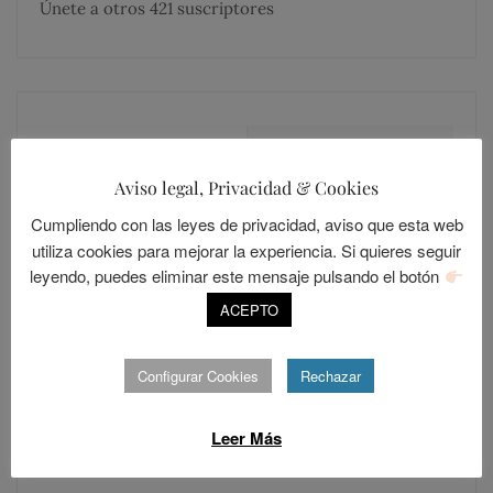
Únete a otros 421 suscriptores
MÁS COMENTADOS
MÁS LEÍDOS
Aviso legal, Privacidad & Cookies
Cumpliendo con las leyes de privacidad, aviso que esta web
LOLALANDIA
20
utiliza cookies para mejorar la experiencia. Si quieres seguir
Sevilla, una ciudad cerrada
leyendo, puedes eliminar este mensaje pulsando el botón
POSTED
ABRIL 15, 2014
ACEPTO
ON
LOLALANDIA
Configurar Cookies
Rechazar
15
Los Resentidos
Leer Más
POSTED
DICIEMBRE 30, 2015
ON