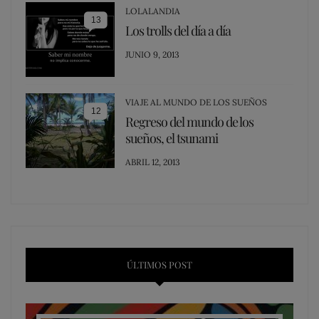
LOLALANDIA
13
Los trolls del día a día
POSTED
JUNIO 9, 2013
ON
VIAJE AL MUNDO DE LOS SUEÑOS
12
Regreso del mundo de los
sueños, el tsunami
POSTED
ABRIL 12, 2013
ON
ÚLTIMOS POST