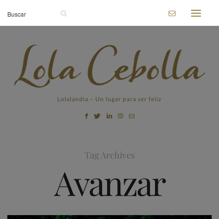
Lolalandia – Un lugar para ser feliz
Tag Archives
Avanzar