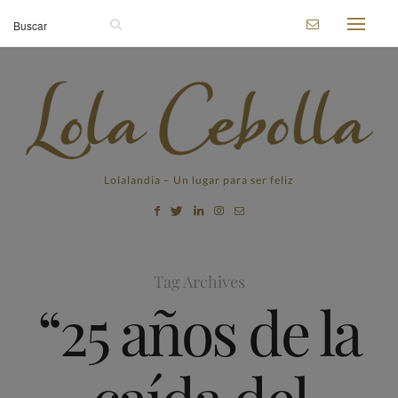
Lolalandia – Un lugar para ser feliz
Tag Archives
“25 años de la
caída del