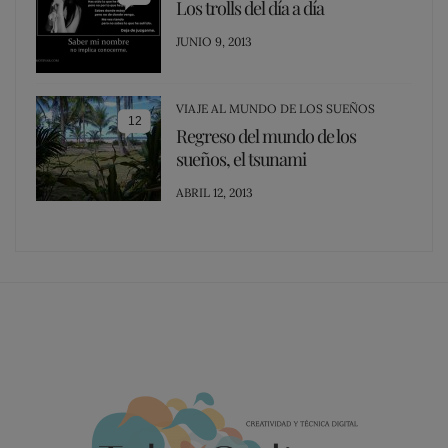
Los trolls del día a día
POSTED
JUNIO 9, 2013
ON
VIAJE AL MUNDO DE LOS SUEÑOS
12
Regreso del mundo de los
sueños, el tsunami
POSTED
ABRIL 12, 2013
ON