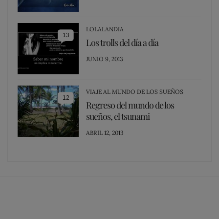
ON
LOLALANDIA
13
Los trolls del día a día
POSTED
JUNIO 9, 2013
ON
VIAJE AL MUNDO DE LOS SUEÑOS
12
Regreso del mundo de los
sueños, el tsunami
POSTED
ABRIL 12, 2013
ON