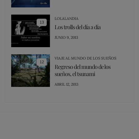
ON
LOLALANDIA
13
Los trolls del día a día
POSTED
JUNIO 9, 2013
ON
VIAJE AL MUNDO DE LOS SUEÑOS
12
Regreso del mundo de los
sueños, el tsunami
POSTED
ABRIL 12, 2013
ON