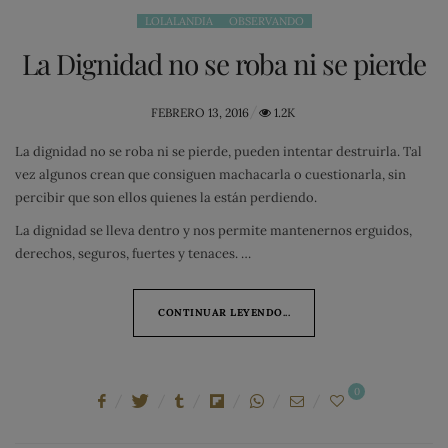
LOLALANDIA
OBSERVANDO
La Dignidad no se roba ni se pierde
POSTED
FEBRERO 13, 2016
1.2K
ON
La dignidad no se roba ni se pierde, pueden intentar destruirla. Tal
vez algunos crean que consiguen machacarla o cuestionarla, sin
percibir que son ellos quienes la están perdiendo.
La dignidad se lleva dentro y nos permite mantenernos erguidos,
derechos, seguros, fuertes y tenaces. …
CONTINUAR LEYENDO...
0