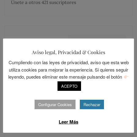
Únete a otros 421 suscriptores
MÁS COMENTADOS
MÁS LEÍDOS
Aviso legal, Privacidad & Cookies
Cumpliendo con las leyes de privacidad, aviso que esta web
LOLALANDIA
20
utiliza cookies para mejorar la experiencia. Si quieres seguir
Sevilla, una ciudad cerrada
leyendo, puedes eliminar este mensaje pulsando el botón
POSTED
ABRIL 15, 2014
ACEPTO
ON
LOLALANDIA
Configurar Cookies
Rechazar
15
Los Resentidos
Leer Más
POSTED
DICIEMBRE 30, 2015
ON