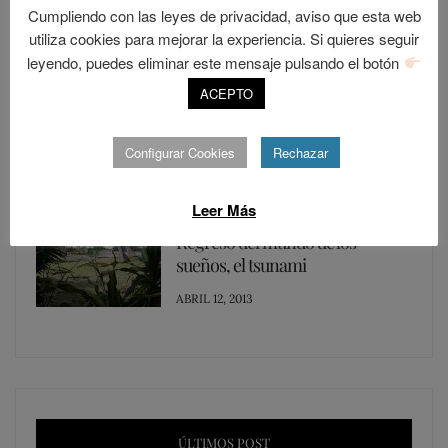
Cumpliendo con las leyes de privacidad, aviso que esta web
POSTED
DICIEMBRE 30, 2015
utiliza cookies para mejorar la experiencia. Si quieres seguir
ON
leyendo, puedes eliminar este mensaje pulsando el botón
LOLALANDIA
ACEPTO
13
Los trolls del día a día
POSTED
JUNIO 9, 2013
Configurar Cookies
Rechazar
ON
Leer Más
VIAJE AL MUNDO DE LOS SUEÑOS
12
Regreso del mundo de los
sueños, el tsunami
POSTED
ABRIL 12, 2013
ON
ÚLTIMOS POST