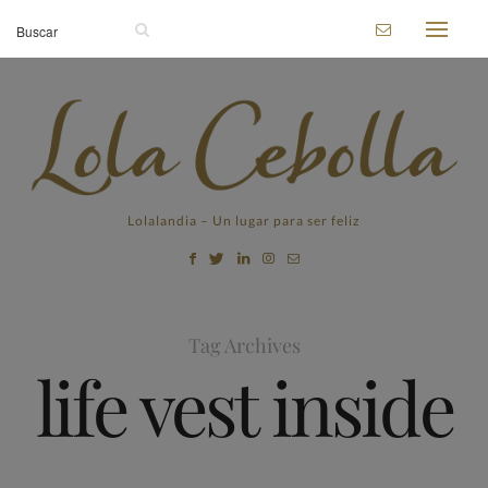
Lolalandia – Un lugar para ser feliz
Tag Archives
life vest inside