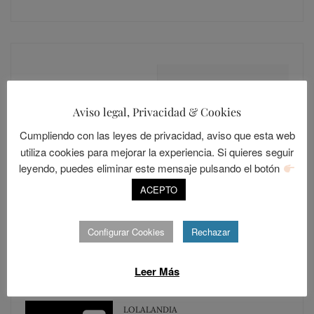
MÁS COMENTADOS
MÁS LEÍDOS
Aviso legal, Privacidad & Cookies
LOLALANDIA
Cumpliendo con las leyes de privacidad, aviso que esta web
20
Sevilla, una ciudad cerrada
utiliza cookies para mejorar la experiencia. Si quieres seguir
leyendo, puedes eliminar este mensaje pulsando el botón
POSTED
ABRIL 15, 2014
ACEPTO
ON
LOLALANDIA
15
Configurar Cookies
Rechazar
Los Resentidos
POSTED
DICIEMBRE 30, 2015
Leer Más
ON
LOLALANDIA