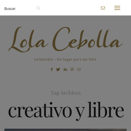
Lolalandia – Un lugar para ser feliz
Tag Archives
creativo y libre