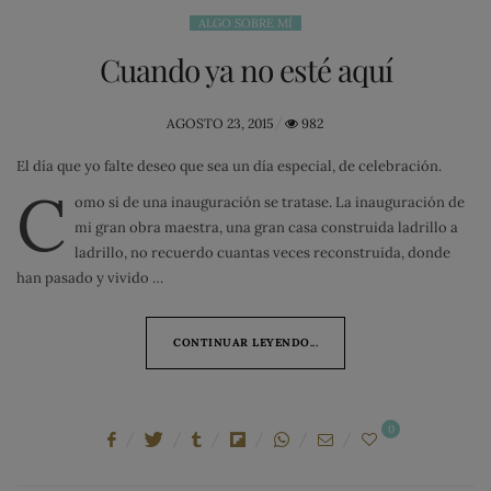
ALGO SOBRE MÍ
Cuando ya no esté aquí
POSTED
AGOSTO 23, 2015
982
ON
El día que yo falte deseo que sea un día especial, de celebración.
C
omo si de una inauguración se tratase. La inauguración de
mi gran obra maestra, una gran casa construida ladrillo a
ladrillo, no recuerdo cuantas veces reconstruida, donde
han pasado y vivido …
CONTINUAR LEYENDO...
0