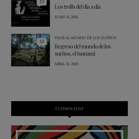
13
Los trolls del día a día
POSTED
JUNIO 9, 2013
ON
VIAJE AL MUNDO DE LOS SUEÑOS
12
Regreso del mundo de los
sueños, el tsunami
POSTED
ABRIL 12, 2013
ON
ÚLTIMOS POST