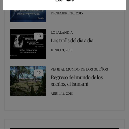
Los Resentidos
POSTED
DICIEMBRE 30, 2015
ON
LOLALANDIA
13
Los trolls del día a día
POSTED
JUNIO 9, 2013
ON
VIAJE AL MUNDO DE LOS SUEÑOS
12
Regreso del mundo de los
sueños, el tsunami
POSTED
ABRIL 12, 2013
ON