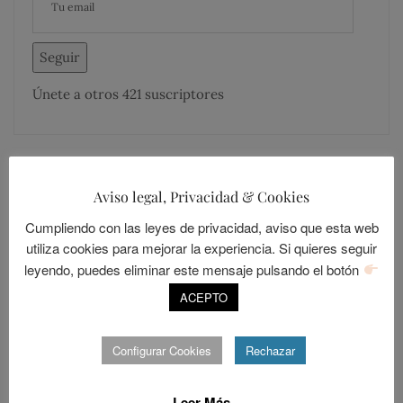
Seguir
Únete a otros 421 suscriptores
Aviso legal, Privacidad & Cookies
MÁS COMENTADOS
MÁS LEÍDOS
Cumpliendo con las leyes de privacidad, aviso que esta web
utiliza cookies para mejorar la experiencia. Si quieres seguir
leyendo, puedes eliminar este mensaje pulsando el botón
LOLALANDIA
20
Sevilla, una ciudad cerrada
ACEPTO
POSTED
ABRIL 15, 2014
Configurar Cookies
Rechazar
ON
LOLALANDIA
Leer Más
15