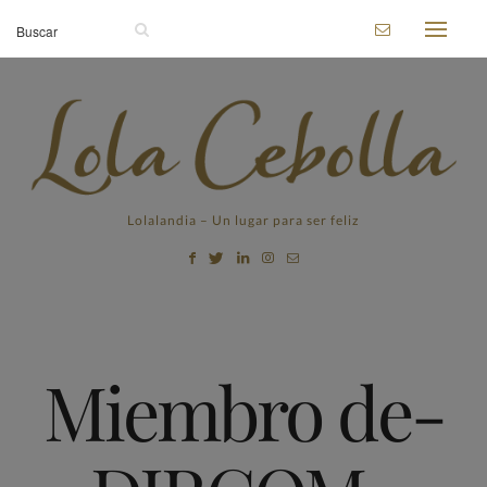
Lolalandia – Un lugar para ser feliz
Miembro de-