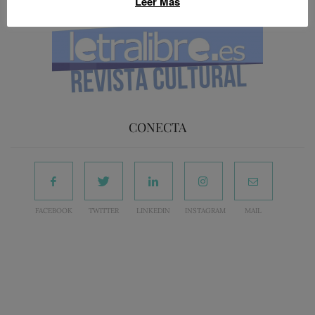
Leer Más
CONECTA
FACEBOOK
TWITTER
LINKEDIN
INSTAGRAM
MAIL