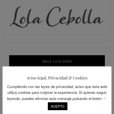
SIGUE A LOLANDIA
Aviso legal, Privacidad & Cookies
Cumpliendo con las leyes de privacidad, aviso que esta web
utiliza cookies para mejorar la experiencia. Si quieres seguir
Seguir
leyendo, puedes eliminar este mensaje pulsando el botón
ACEPTO
Únete a otros 421 suscriptores