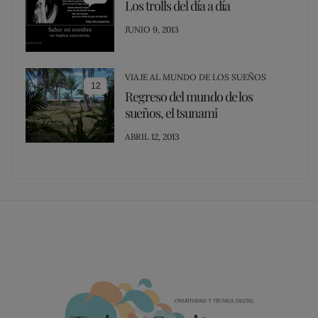
Los trolls del día a día
POSTED
JUNIO 9, 2013
ON
VIAJE AL MUNDO DE LOS SUEÑOS
12
Regreso del mundo de los
sueños, el tsunami
POSTED
ABRIL 12, 2013
ON