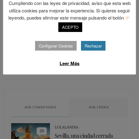
Cumpliendo con las leyes de privacidad, aviso que esta web
SIGUE A LOLANDIA
utiliza cookies para mejorar la experiencia. Si quieres seguir
leyendo, puedes eliminar este mensaje pulsando el botón
ACEPTO
Configurar Cookies
Rechazar
Seguir
Leer Más
Únete a otros 421 suscriptores
MÁS COMENTADOS
MÁS LEÍDOS
LOLALANDIA
20
Sevilla, una ciudad cerrada