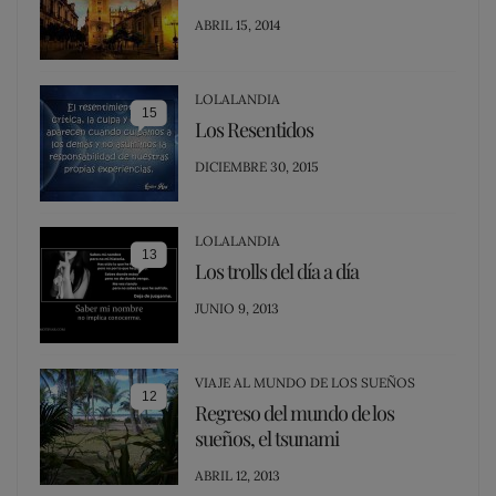
POSTED
ABRIL 15, 2014
ON
LOLALANDIA
15
Los Resentidos
POSTED
DICIEMBRE 30, 2015
ON
LOLALANDIA
13
Los trolls del día a día
POSTED
JUNIO 9, 2013
ON
VIAJE AL MUNDO DE LOS SUEÑOS
12
Regreso del mundo de los
sueños, el tsunami
POSTED
ABRIL 12, 2013