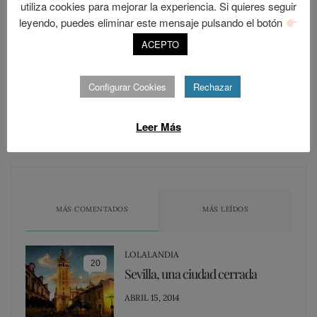
utiliza cookies para mejorar la experiencia. Si quieres seguir
leyendo, puedes eliminar este mensaje pulsando el botón
ACEPTO
Seguir
Configurar Cookies
Rechazar
Únete a otros 421 suscriptores
Leer Más
MÁS COMENTADOS
MÁS LEÍDOS
LOLALANDIA
20
Sevilla, una ciudad cerrada
POSTED
ABRIL 15, 2014
ON