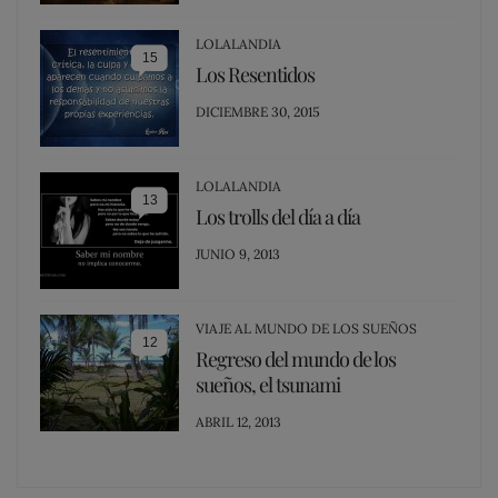
LOLALANDIA
15
Los Resentidos
POSTED
DICIEMBRE 30, 2015
ON
LOLALANDIA
13
Los trolls del día a día
POSTED
JUNIO 9, 2013
ON
VIAJE AL MUNDO DE LOS SUEÑOS
12
Regreso del mundo de los
sueños, el tsunami
POSTED
ABRIL 12, 2013
ON