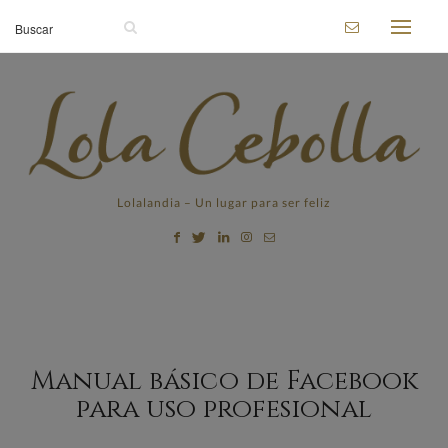
Lolalandia – Un lugar para ser feliz
Manual básico de Facebook
para uso profesional