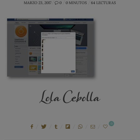
POSTED
MARZO 23, 2017
0
0 MINUTOS
64 LECTURAS
ON
0