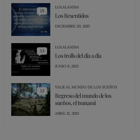
LOLALANDIA
15
Los Resentidos
POSTED
DICIEMBRE 30, 2015
ON
LOLALANDIA
13
Los trolls del día a día
POSTED
JUNIO 9, 2013
ON
VIAJE AL MUNDO DE LOS SUEÑOS
12
Regreso del mundo de los
sueños, el tsunami
POSTED
ABRIL 12, 2013
ON