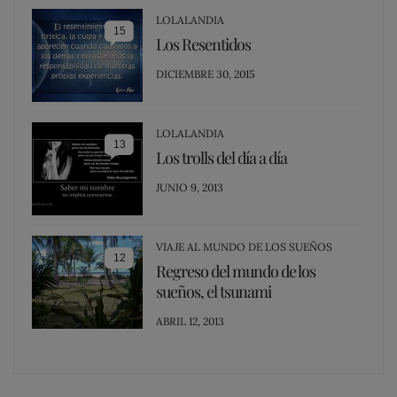
LOLALANDIA
15
Los Resentidos
POSTED
DICIEMBRE 30, 2015
ON
LOLALANDIA
13
Los trolls del día a día
POSTED
JUNIO 9, 2013
ON
VIAJE AL MUNDO DE LOS SUEÑOS
12
Regreso del mundo de los
sueños, el tsunami
POSTED
ABRIL 12, 2013
ON