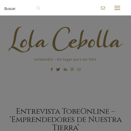
Lolalandia – Un lugar para ser feliz
Entrevista TobeOnline –
‘Emprendedores de Nuestra
Tierra’