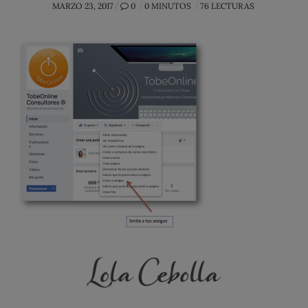
POSTED
MARZO 23, 2017
0
0 MINUTOS
76 LECTURAS
ON