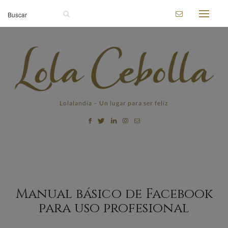
Lolalandia – Un lugar para ser feliz
Manual básico de Facebook
para uso profesional