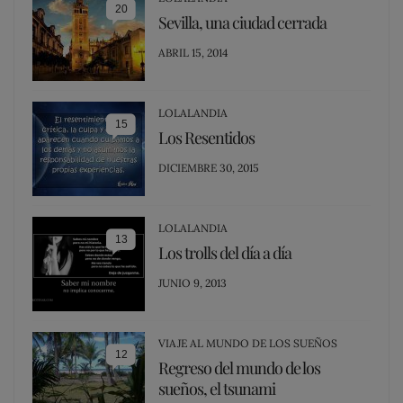
20
Sevilla, una ciudad cerrada
POSTED
ABRIL 15, 2014
ON
LOLALANDIA
15
Los Resentidos
POSTED
DICIEMBRE 30, 2015
ON
LOLALANDIA
13
Los trolls del día a día
POSTED
JUNIO 9, 2013
ON
VIAJE AL MUNDO DE LOS SUEÑOS
12
Regreso del mundo de los
sueños, el tsunami