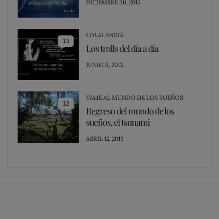
POSTED
DICIEMBRE 30, 2015
ON
LOLALANDIA
13
Los trolls del día a día
POSTED
JUNIO 9, 2013
ON
VIAJE AL MUNDO DE LOS SUEÑOS
12
Regreso del mundo de los
sueños, el tsunami
POSTED
ABRIL 12, 2013
ON