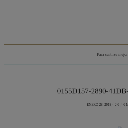
Para sentirse mejor
0155D157-2890-41DB
POSTED
ENERO 28, 2018
0
0 
ON