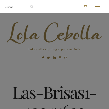
Lolalandia – Un lugar para ser feliz
Las-Brisas1-