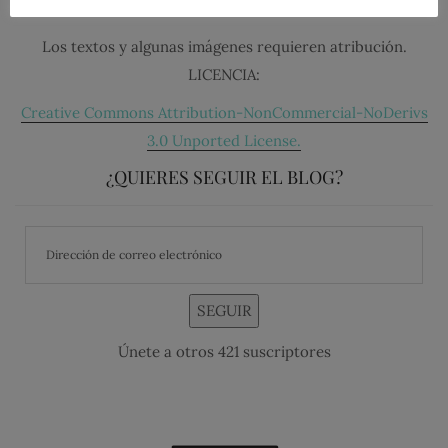
Los textos y algunas imágenes requieren atribución.
LICENCIA:
Creative Commons Attribution-NonCommercial-NoDerivs
3.0 Unported License.
¿QUIERES SEGUIR EL BLOG?
SEGUIR
Únete a otros 421 suscriptores