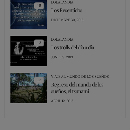
LOLALANDIA
15
Los Resentidos
POSTED
DICIEMBRE 30, 2015
ON
LOLALANDIA
13
Los trolls del día a día
POSTED
JUNIO 9, 2013
ON
VIAJE AL MUNDO DE LOS SUEÑOS
12
Regreso del mundo de los
sueños, el tsunami
POSTED
ABRIL 12, 2013
ON