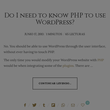
Do I need to know PHP to use
WordPress?
POSTED
JUNIO 17, 2013
1 MINUTOS
65 LECTURAS
ON
No. You should be able to use WordPress through the user interface,
without ever having to touch PHP.
The only time you would modify your WordPress website with
PHP
would be when integrating some of the
plugins
. There are …
CONTINUAR LEYENDO...
0