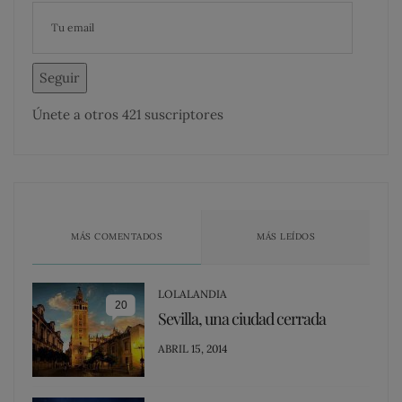
Seguir
Únete a otros 421 suscriptores
MÁS COMENTADOS
MÁS LEÍDOS
LOLALANDIA
20
Sevilla, una ciudad cerrada
POSTED
ABRIL 15, 2014
ON