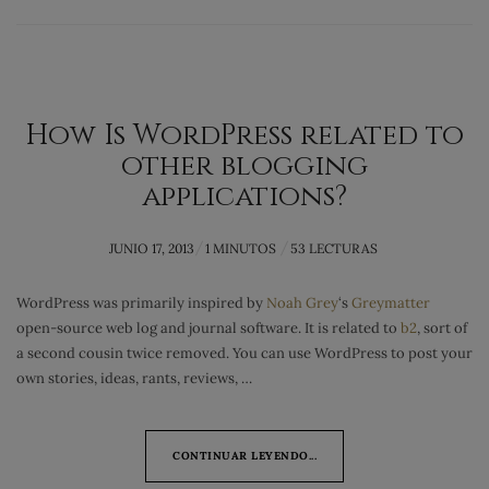
How Is WordPress related to
other blogging
applications?
POSTED
JUNIO 17, 2013
1 MINUTOS
53 LECTURAS
ON
WordPress was primarily inspired by
Noah Grey
‘s
Greymatter
open-source web log and journal software. It is related to
b2
, sort of
a second cousin twice removed. You can use WordPress to post your
own stories, ideas, rants, reviews, …
CONTINUAR LEYENDO...