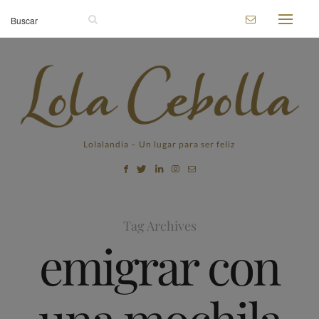
Lolalandia – Un lugar para ser feliz
Tag Archives
emigrar con
una mochila