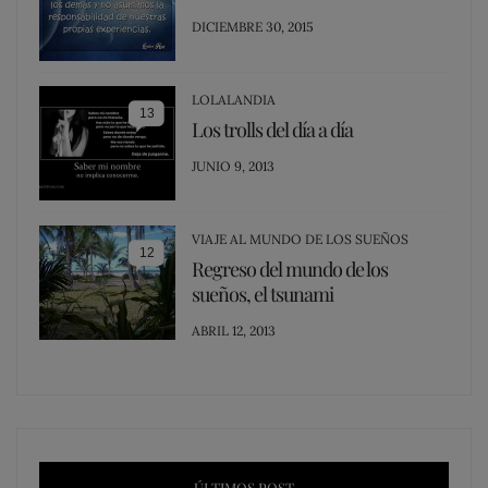
POSTED
DICIEMBRE 30, 2015
ON
LOLALANDIA
13
Los trolls del día a día
POSTED
JUNIO 9, 2013
ON
VIAJE AL MUNDO DE LOS SUEÑOS
12
Regreso del mundo de los
sueños, el tsunami
POSTED
ABRIL 12, 2013
ON
ÚLTIMOS POST